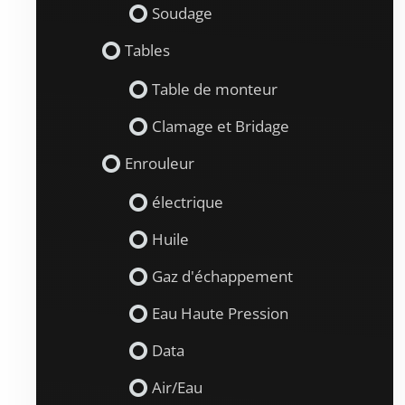
Soudage
Tables
Table de monteur
Clamage et Bridage
Enrouleur
électrique
Huile
Gaz d'échappement
Eau Haute Pression
Data
Air/Eau